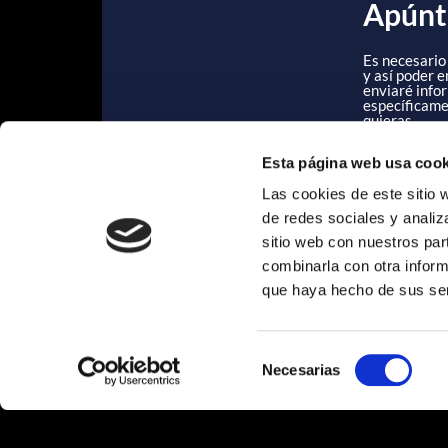
Apúnta
Es necesario 
y así poder e
enviaré info
específicame
quieras.
Nombre
Esta página web usa cook
Las cookies de este sitio 
de redes sociales y analiz
Apellidos
sitio web con nuestros par
combinarla con otra inform
que haya hecho de sus ser
Email
Selección
Necesarias
de
Empresa (escr
consentimiento