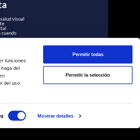
ta
 salud visual
 te
ital
a cuando
Permitir todas
er funciones
 haga del
Permitir la selección
den
r del uso
ng
Mostrar detalles