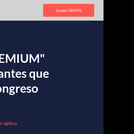
Únete GRATIS
PREMIUM"
antes que
ongreso
r óptico