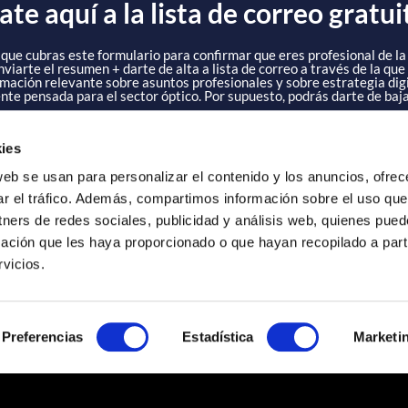
te aquí a la lista de correo gratui
que cubras este formulario para confirmar que eres profesional de la
nviarte el resumen + darte de alta a lista de correo a través de la que
rmación relevante sobre asuntos profesionales y sobre estrategia dig
nte pensada para el sector óptico. Por supuesto, podrás darte de baj
ies
web se usan para personalizar el contenido y los anuncios, ofrec
ar el tráfico. Además, compartimos información sobre el uso que
tners de redes sociales, publicidad y análisis web, quienes pue
ación que les haya proporcionado o que hayan recopilado a parti
vicios.
Preferencias
Estadística
Marketi
ibe aquí el nombre de la Óptica o Clínica)